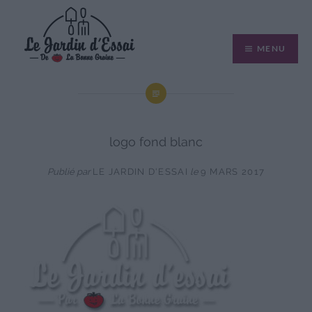
Aller
au
MENU
contenu
logo fond blanc
Publié par
LE JARDIN D'ESSAI
le
9 MARS 2017