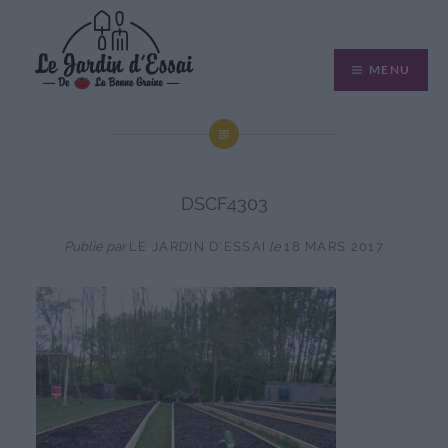
Aller
au
MENU
contenu
DSCF4303
Publié par
LE JARDIN D'ESSAI
le
18 MARS 2017