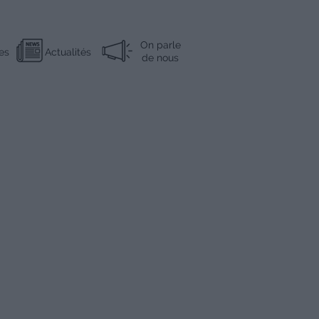
On parle
es
Actualités
de nous