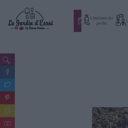
Aller
L’histoire du
au
#
jardin
contenu