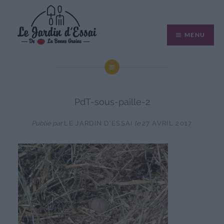
Aller
au
MENU
contenu
PdT-sous-paille-2
Publié par
LE JARDIN D'ESSAI
le
27 AVRIL 2017