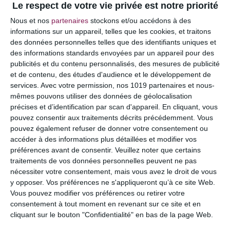
Le respect de votre vie privée est notre priorité
Votre adresse e-mail ne sera pas publiée.
Les
Nous et nos
partenaires
stockons et/ou accédons à des
champs obligatoires sont indiqués avec
*
informations sur un appareil, telles que les cookies, et traitons
des données personnelles telles que des identifiants uniques et
COMMENTAIRE
des informations standards envoyées par un appareil pour des
publicités et du contenu personnalisés, des mesures de publicité
et de contenu, des études d'audience et le développement de
services.
Avec votre permission, nos 1019 partenaires et nous-
mêmes pouvons utiliser des données de géolocalisation
précises et d’identification par scan d'appareil. En cliquant, vous
pouvez consentir aux traitements décrits précédemment. Vous
pouvez également refuser de donner votre consentement ou
accéder à des informations plus détaillées et modifier vos
préférences avant de consentir.
Veuillez noter que certains
traitements de vos données personnelles peuvent ne pas
nécessiter votre consentement, mais vous avez le droit de vous
y opposer. Vos préférences ne s'appliqueront qu’à ce site Web.
NOM
*
Vous pouvez modifier vos préférences ou retirer votre
consentement à tout moment en revenant sur ce site et en
cliquant sur le bouton "Confidentialité" en bas de la page Web.