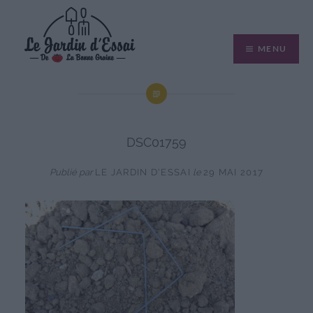
Aller
au
MENU
contenu
DSC01759
Publié par
LE JARDIN D'ESSAI
le
29 MAI 2017