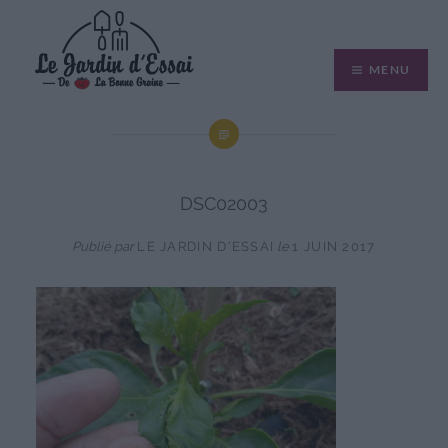
Aller
au
MENU
contenu
DSC02003
Publié par
LE JARDIN D'ESSAI
le
1 JUIN 2017