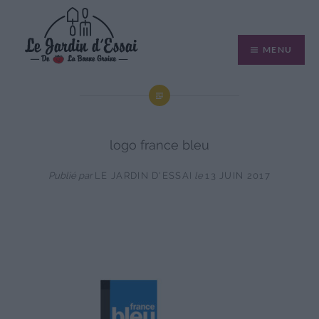
Aller
au
MENU
contenu
logo france bleu
Publié par
LE JARDIN D'ESSAI
le
13 JUIN 2017