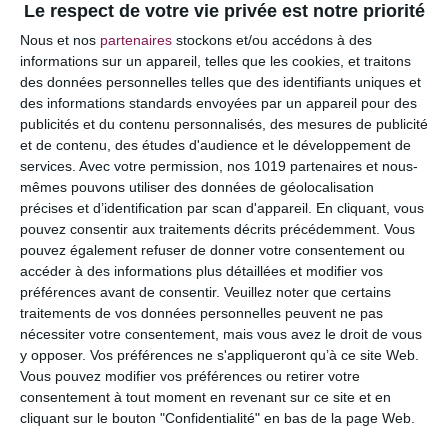
Le respect de votre vie privée est notre priorité
Votre adresse e-mail ne sera pas publiée.
Les
Nous et nos
partenaires
stockons et/ou accédons à des
champs obligatoires sont indiqués avec
*
informations sur un appareil, telles que les cookies, et traitons
des données personnelles telles que des identifiants uniques et
COMMENTAIRE
des informations standards envoyées par un appareil pour des
publicités et du contenu personnalisés, des mesures de publicité
et de contenu, des études d'audience et le développement de
services.
Avec votre permission, nos 1019 partenaires et nous-
mêmes pouvons utiliser des données de géolocalisation
précises et d’identification par scan d'appareil. En cliquant, vous
pouvez consentir aux traitements décrits précédemment. Vous
pouvez également refuser de donner votre consentement ou
accéder à des informations plus détaillées et modifier vos
préférences avant de consentir.
Veuillez noter que certains
traitements de vos données personnelles peuvent ne pas
nécessiter votre consentement, mais vous avez le droit de vous
y opposer. Vos préférences ne s'appliqueront qu’à ce site Web.
NOM
*
Vous pouvez modifier vos préférences ou retirer votre
consentement à tout moment en revenant sur ce site et en
cliquant sur le bouton "Confidentialité" en bas de la page Web.