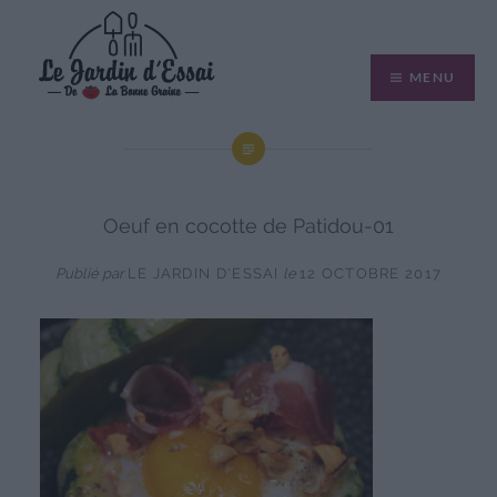
Aller
au
MENU
contenu
Oeuf en cocotte de Patidou-01
Publié par
LE JARDIN D'ESSAI
le
12 OCTOBRE 2017