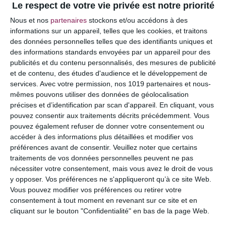
Le respect de votre vie privée est notre priorité
Votre adresse e-mail ne sera pas publiée.
Les
Nous et nos
partenaires
stockons et/ou accédons à des
champs obligatoires sont indiqués avec
*
informations sur un appareil, telles que les cookies, et traitons
des données personnelles telles que des identifiants uniques et
COMMENTAIRE
des informations standards envoyées par un appareil pour des
publicités et du contenu personnalisés, des mesures de publicité
et de contenu, des études d'audience et le développement de
services.
Avec votre permission, nos 1019 partenaires et nous-
mêmes pouvons utiliser des données de géolocalisation
précises et d’identification par scan d'appareil. En cliquant, vous
pouvez consentir aux traitements décrits précédemment. Vous
pouvez également refuser de donner votre consentement ou
accéder à des informations plus détaillées et modifier vos
préférences avant de consentir.
Veuillez noter que certains
traitements de vos données personnelles peuvent ne pas
nécessiter votre consentement, mais vous avez le droit de vous
y opposer. Vos préférences ne s'appliqueront qu’à ce site Web.
NOM
*
Vous pouvez modifier vos préférences ou retirer votre
consentement à tout moment en revenant sur ce site et en
cliquant sur le bouton "Confidentialité" en bas de la page Web.