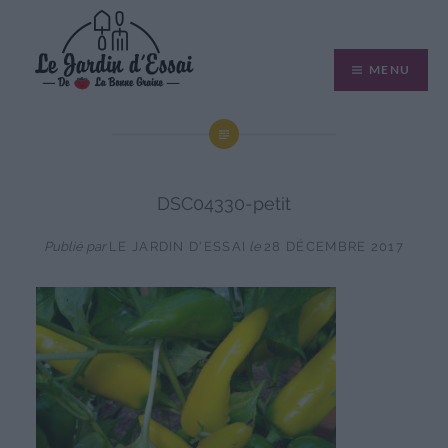
Aller
au
MENU
contenu
DSC04330-petit
Publié par
LE JARDIN D'ESSAI
le
28 DÉCEMBRE 2017