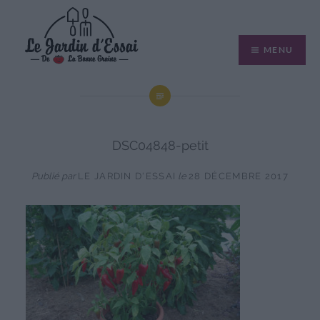
Aller
au
MENU
contenu
DSC04848-petit
Publié par
LE JARDIN D'ESSAI
le
28 DÉCEMBRE 2017