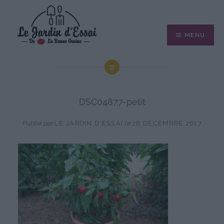
Aller
au
MENU
contenu
DSC04877-petit
Publié par
LE JARDIN D'ESSAI
le
28 DÉCEMBRE 2017