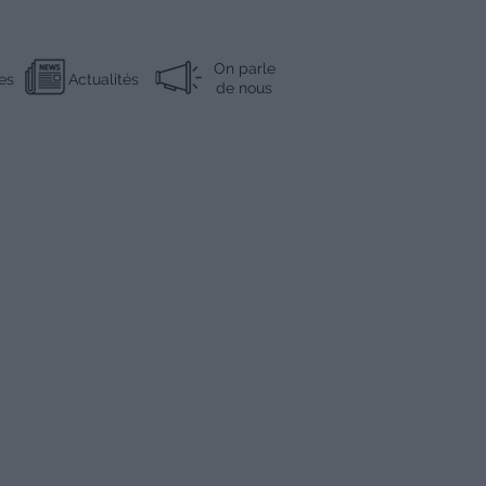
On parle
es
Actualités
de nous