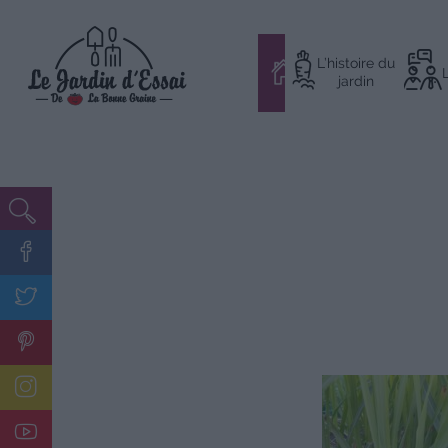
Aller
L’histoire du
au
#
jardin
contenu