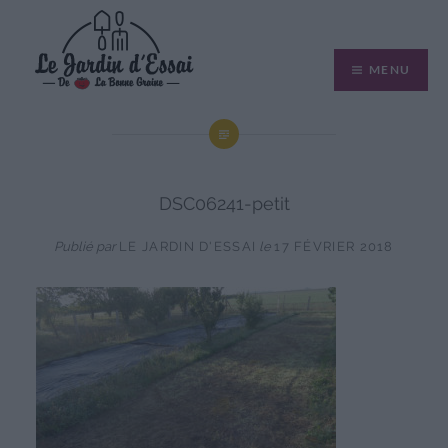
Aller
au
MENU
contenu
DSC06241-petit
Publié par
LE JARDIN D'ESSAI
le
17 FÉVRIER 2018