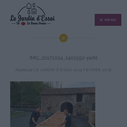
Aller
au
MENU
contenu
IMG_20171024_1401592-petit
Publié par
LE JARDIN D'ESSAI
le
24 FÉVRIER 2018