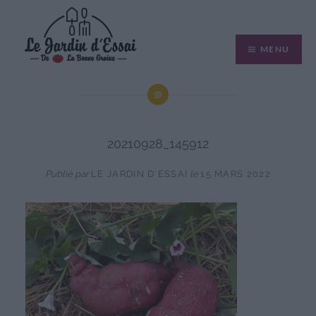
Aller
au
MENU
contenu
20210928_145912
Publié par
LE JARDIN D'ESSAI
le
15 MARS 2022