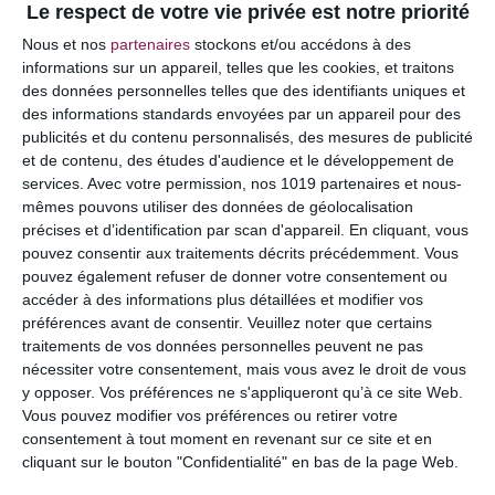
Le respect de votre vie privée est notre priorité
Votre adresse e-mail ne sera pas publiée.
Les
Nous et nos
partenaires
stockons et/ou accédons à des
champs obligatoires sont indiqués avec
*
informations sur un appareil, telles que les cookies, et traitons
des données personnelles telles que des identifiants uniques et
COMMENTAIRE
des informations standards envoyées par un appareil pour des
publicités et du contenu personnalisés, des mesures de publicité
et de contenu, des études d'audience et le développement de
services.
Avec votre permission, nos 1019 partenaires et nous-
mêmes pouvons utiliser des données de géolocalisation
précises et d’identification par scan d'appareil. En cliquant, vous
pouvez consentir aux traitements décrits précédemment. Vous
pouvez également refuser de donner votre consentement ou
accéder à des informations plus détaillées et modifier vos
préférences avant de consentir.
Veuillez noter que certains
traitements de vos données personnelles peuvent ne pas
nécessiter votre consentement, mais vous avez le droit de vous
y opposer. Vos préférences ne s'appliqueront qu’à ce site Web.
NOM
*
Vous pouvez modifier vos préférences ou retirer votre
consentement à tout moment en revenant sur ce site et en
cliquant sur le bouton "Confidentialité" en bas de la page Web.