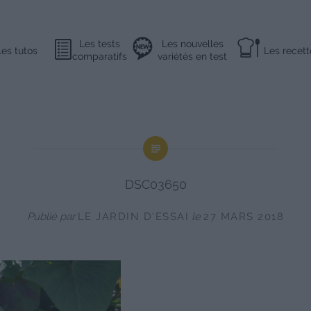
Les tests
Les nouvelles
Les tutos
Les recett
comparatifs
variétés en test
DSC03650
Publié par
LE JARDIN D'ESSAI
le
27 MARS 2018