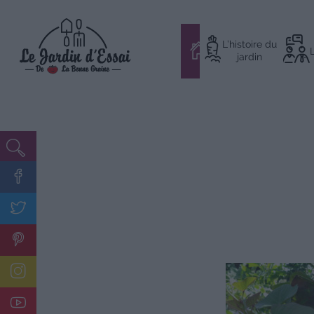
Aller
L’histoire du
au
#
jardin
contenu