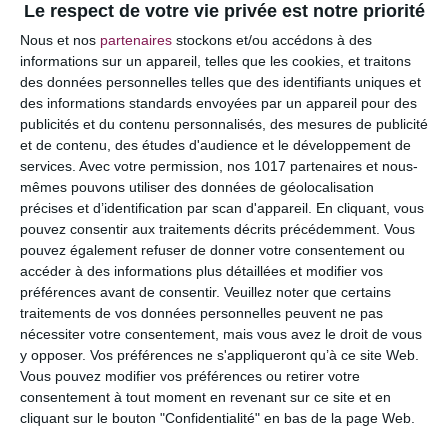
Le respect de votre vie privée est notre priorité
Votre adresse e-mail ne sera pas publiée.
Les
Nous et nos
partenaires
stockons et/ou accédons à des
champs obligatoires sont indiqués avec
*
informations sur un appareil, telles que les cookies, et traitons
des données personnelles telles que des identifiants uniques et
COMMENTAIRE
des informations standards envoyées par un appareil pour des
publicités et du contenu personnalisés, des mesures de publicité
et de contenu, des études d'audience et le développement de
services.
Avec votre permission, nos 1017 partenaires et nous-
mêmes pouvons utiliser des données de géolocalisation
précises et d’identification par scan d'appareil. En cliquant, vous
pouvez consentir aux traitements décrits précédemment. Vous
pouvez également refuser de donner votre consentement ou
accéder à des informations plus détaillées et modifier vos
préférences avant de consentir.
Veuillez noter que certains
traitements de vos données personnelles peuvent ne pas
nécessiter votre consentement, mais vous avez le droit de vous
y opposer. Vos préférences ne s'appliqueront qu’à ce site Web.
NOM
*
Vous pouvez modifier vos préférences ou retirer votre
consentement à tout moment en revenant sur ce site et en
cliquant sur le bouton "Confidentialité" en bas de la page Web.