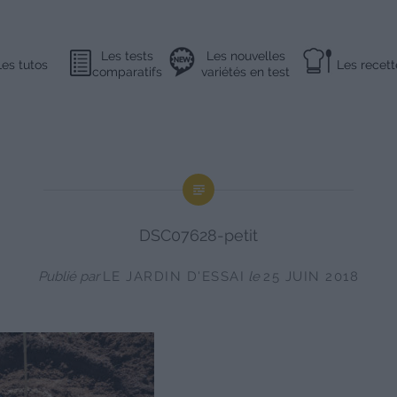
Les tests
Les nouvelles
Les tutos
Les recett
comparatifs
variétés en test
DSC07628-petit
Publié par
LE JARDIN D'ESSAI
le
25 JUIN 2018