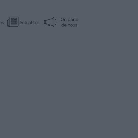
On parle
es
Actualités
de nous