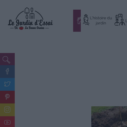
Aller
L’histoire du
au
#
jardin
contenu