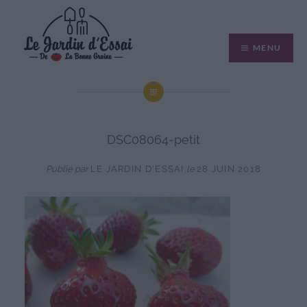
Aller
au
MENU
contenu
DSC08064-petit
Publié par
LE JARDIN D'ESSAI
le
28 JUIN 2018