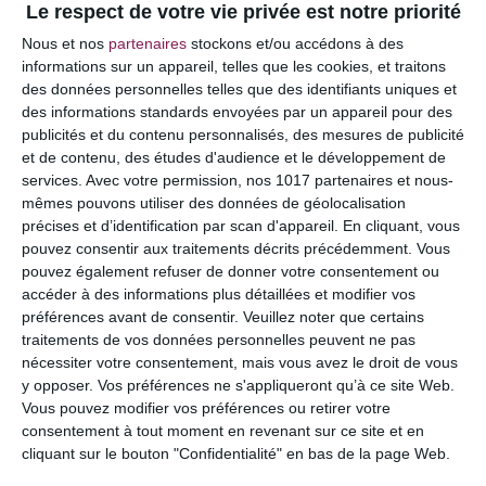
Le respect de votre vie privée est notre priorité
Votre adresse e-mail ne sera pas publiée.
Les
Nous et nos
partenaires
stockons et/ou accédons à des
champs obligatoires sont indiqués avec
*
informations sur un appareil, telles que les cookies, et traitons
des données personnelles telles que des identifiants uniques et
COMMENTAIRE
des informations standards envoyées par un appareil pour des
publicités et du contenu personnalisés, des mesures de publicité
et de contenu, des études d'audience et le développement de
services.
Avec votre permission, nos 1017 partenaires et nous-
mêmes pouvons utiliser des données de géolocalisation
précises et d’identification par scan d'appareil. En cliquant, vous
pouvez consentir aux traitements décrits précédemment. Vous
pouvez également refuser de donner votre consentement ou
accéder à des informations plus détaillées et modifier vos
préférences avant de consentir.
Veuillez noter que certains
traitements de vos données personnelles peuvent ne pas
nécessiter votre consentement, mais vous avez le droit de vous
y opposer. Vos préférences ne s'appliqueront qu’à ce site Web.
NOM
*
Vous pouvez modifier vos préférences ou retirer votre
consentement à tout moment en revenant sur ce site et en
cliquant sur le bouton "Confidentialité" en bas de la page Web.