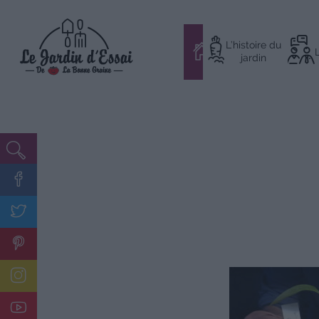
Aller
L’histoire du
au
#
jardin
contenu