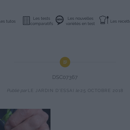
Les tests
Les nouvelles
Les tutos
Les recett
comparatifs
variétés en test
DSC07367
Publié par
LE JARDIN D'ESSAI
le
25 OCTOBRE 2018