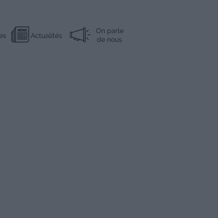
On parle
es
Actualités
de nous