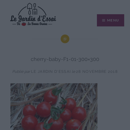
Aller
au
MENU
contenu
cherry-baby-F1-01-300×300
Publié par
LE JARDIN D'ESSAI
le
28 NOVEMBRE 2018