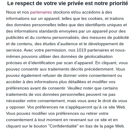
Le respect de votre vie privée est notre priorité
Votre adresse e-mail ne sera pas publiée.
Les
Nous et nos
partenaires
stockons et/ou accédons à des
champs obligatoires sont indiqués avec
*
informations sur un appareil, telles que les cookies, et traitons
des données personnelles telles que des identifiants uniques et
COMMENTAIRE
des informations standards envoyées par un appareil pour des
publicités et du contenu personnalisés, des mesures de publicité
et de contenu, des études d'audience et le développement de
services.
Avec votre permission, nos 1019 partenaires et nous-
mêmes pouvons utiliser des données de géolocalisation
précises et d’identification par scan d'appareil. En cliquant, vous
pouvez consentir aux traitements décrits précédemment. Vous
pouvez également refuser de donner votre consentement ou
accéder à des informations plus détaillées et modifier vos
préférences avant de consentir.
Veuillez noter que certains
traitements de vos données personnelles peuvent ne pas
nécessiter votre consentement, mais vous avez le droit de vous
y opposer. Vos préférences ne s'appliqueront qu’à ce site Web.
NOM
*
Vous pouvez modifier vos préférences ou retirer votre
consentement à tout moment en revenant sur ce site et en
cliquant sur le bouton "Confidentialité" en bas de la page Web.