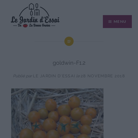
Aller
au
MENU
contenu
goldwin-F1.2
Publié par
LE JARDIN D'ESSAI
le
28 NOVEMBRE 2018