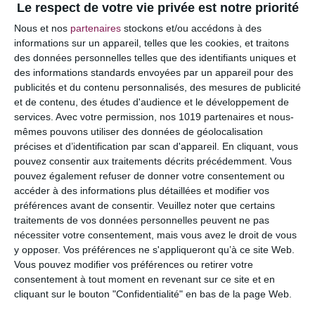
Le respect de votre vie privée est notre priorité
Votre adresse e-mail ne sera pas publiée.
Les
Nous et nos
partenaires
stockons et/ou accédons à des
champs obligatoires sont indiqués avec
*
informations sur un appareil, telles que les cookies, et traitons
des données personnelles telles que des identifiants uniques et
COMMENTAIRE
des informations standards envoyées par un appareil pour des
publicités et du contenu personnalisés, des mesures de publicité
et de contenu, des études d'audience et le développement de
services.
Avec votre permission, nos 1019 partenaires et nous-
mêmes pouvons utiliser des données de géolocalisation
précises et d’identification par scan d'appareil. En cliquant, vous
pouvez consentir aux traitements décrits précédemment. Vous
pouvez également refuser de donner votre consentement ou
accéder à des informations plus détaillées et modifier vos
préférences avant de consentir.
Veuillez noter que certains
traitements de vos données personnelles peuvent ne pas
nécessiter votre consentement, mais vous avez le droit de vous
y opposer. Vos préférences ne s'appliqueront qu’à ce site Web.
NOM
*
Vous pouvez modifier vos préférences ou retirer votre
consentement à tout moment en revenant sur ce site et en
cliquant sur le bouton "Confidentialité" en bas de la page Web.