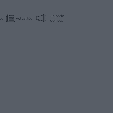
On parle
es
Actualités
de nous