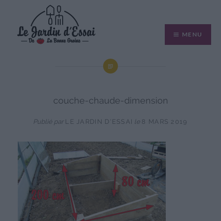
Aller
au
MENU
contenu
couche-chaude-dimension
Publié par
LE JARDIN D'ESSAI
le
8 MARS 2019