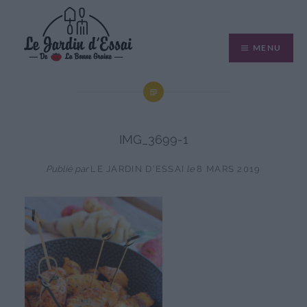
Aller
au
MENU
contenu
IMG_3699-1
Publié par
LE JARDIN D'ESSAI
le
8 MARS 2019