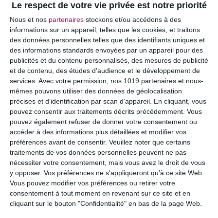
Le respect de votre vie privée est notre priorité
Votre adresse e-mail ne sera pas publiée.
Les
Nous et nos
partenaires
stockons et/ou accédons à des
champs obligatoires sont indiqués avec
*
informations sur un appareil, telles que les cookies, et traitons
des données personnelles telles que des identifiants uniques et
COMMENTAIRE
des informations standards envoyées par un appareil pour des
publicités et du contenu personnalisés, des mesures de publicité
et de contenu, des études d'audience et le développement de
services.
Avec votre permission, nos 1019 partenaires et nous-
mêmes pouvons utiliser des données de géolocalisation
précises et d’identification par scan d'appareil. En cliquant, vous
pouvez consentir aux traitements décrits précédemment. Vous
pouvez également refuser de donner votre consentement ou
accéder à des informations plus détaillées et modifier vos
préférences avant de consentir.
Veuillez noter que certains
traitements de vos données personnelles peuvent ne pas
nécessiter votre consentement, mais vous avez le droit de vous
y opposer. Vos préférences ne s'appliqueront qu’à ce site Web.
NOM
*
Vous pouvez modifier vos préférences ou retirer votre
consentement à tout moment en revenant sur ce site et en
cliquant sur le bouton "Confidentialité" en bas de la page Web.