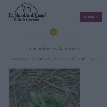
Aller
au
MENU
contenu
concombre-cyclanthere.2
Publié par
LE JARDIN D'ESSAI
le
22 NOVEMBRE 2018