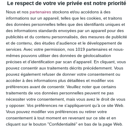
Le respect de votre vie privée est notre priorité
Votre adresse e-mail ne sera pas publiée.
Les
Nous et nos
partenaires
stockons et/ou accédons à des
champs obligatoires sont indiqués avec
*
informations sur un appareil, telles que les cookies, et traitons
des données personnelles telles que des identifiants uniques et
COMMENTAIRE
des informations standards envoyées par un appareil pour des
publicités et du contenu personnalisés, des mesures de publicité
et de contenu, des études d'audience et le développement de
services.
Avec votre permission, nos 1019 partenaires et nous-
mêmes pouvons utiliser des données de géolocalisation
précises et d’identification par scan d'appareil. En cliquant, vous
pouvez consentir aux traitements décrits précédemment. Vous
pouvez également refuser de donner votre consentement ou
accéder à des informations plus détaillées et modifier vos
préférences avant de consentir.
Veuillez noter que certains
traitements de vos données personnelles peuvent ne pas
nécessiter votre consentement, mais vous avez le droit de vous
y opposer. Vos préférences ne s'appliqueront qu’à ce site Web.
NOM
*
Vous pouvez modifier vos préférences ou retirer votre
consentement à tout moment en revenant sur ce site et en
cliquant sur le bouton "Confidentialité" en bas de la page Web.