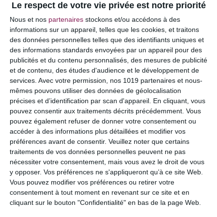
Le respect de votre vie privée est notre priorité
Votre adresse e-mail ne sera pas publiée.
Les
Nous et nos
partenaires
stockons et/ou accédons à des
champs obligatoires sont indiqués avec
*
informations sur un appareil, telles que les cookies, et traitons
des données personnelles telles que des identifiants uniques et
COMMENTAIRE
des informations standards envoyées par un appareil pour des
publicités et du contenu personnalisés, des mesures de publicité
et de contenu, des études d'audience et le développement de
services.
Avec votre permission, nos 1019 partenaires et nous-
mêmes pouvons utiliser des données de géolocalisation
précises et d’identification par scan d'appareil. En cliquant, vous
pouvez consentir aux traitements décrits précédemment. Vous
pouvez également refuser de donner votre consentement ou
accéder à des informations plus détaillées et modifier vos
préférences avant de consentir.
Veuillez noter que certains
traitements de vos données personnelles peuvent ne pas
nécessiter votre consentement, mais vous avez le droit de vous
y opposer. Vos préférences ne s'appliqueront qu’à ce site Web.
NOM
*
Vous pouvez modifier vos préférences ou retirer votre
consentement à tout moment en revenant sur ce site et en
cliquant sur le bouton "Confidentialité" en bas de la page Web.