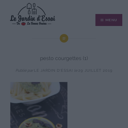
Aller
au
MENU
contenu
pesto courgettes (1)
Publié par
LE JARDIN D'ESSAI
le
29 JUILLET 2019