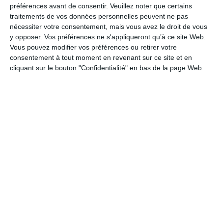
préférences avant de consentir.
Veuillez noter que certains
1 cc d’
origan s
é
ch
é
traitements de vos données personnelles peuvent ne pas
nécessiter votre consentement, mais vous avez le droit de vous
Pour la garniture :
y opposer. Vos préférences ne s'appliqueront qu’à ce site Web.
Vous pouvez modifier vos préférences ou retirer votre
consentement à tout moment en revenant sur ce site et en
1 petite courgette
cliquant sur le bouton "Confidentialité" en bas de la page Web.
20 cl de sauce tomate maison
50 g de fromage de ch
è
vre
125 g de mozzarella
huile d’olive
1 pinc
é
e de gros sel
1 ou 2 branches d’
origan frais
Une dizaine d
’
olives noires