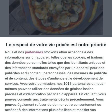
Les ingrédients :
Le respect de votre vie privée est notre priorité
Nous et nos
partenaires
stockons et/ou accédons à des
informations sur un appareil, telles que les cookies, et traitons
Pour la p
â
te :
des données personnelles telles que des identifiants uniques et
des informations standards envoyées par un appareil pour des
publicités et du contenu personnalisés, des mesures de publicité
240 g de farine
et de contenu, des études d'audience et le développement de
10 g de f
écule de pomme de terre
services.
Avec votre permission, nos 1019 partenaires et nous-
15 cl d’eau tiède
mêmes pouvons utiliser des données de géolocalisation
précises et d’identification par scan d'appareil. En cliquant, vous
1 sachet de levure de boulanger dé
shydrat
é
e
pouvez consentir aux traitements décrits précédemment. Vous
2 cs d’huile d’olive
pouvez également refuser de donner votre consentement ou
1 cc de sel
accéder à des informations plus détaillées et modifier vos