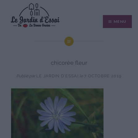
Aller
au
MENU
contenu
chicorée fleur
Publié par
LE JARDIN D'ESSAI
le
7 OCTOBRE 2019