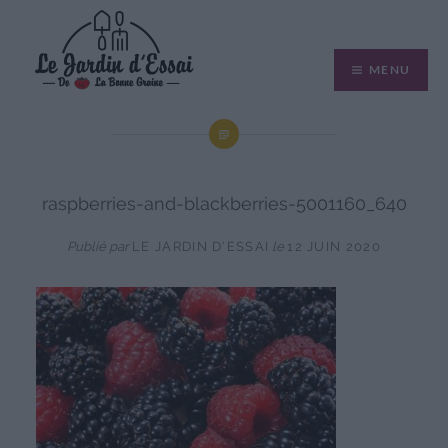
Aller
au
MENU
contenu
raspberries-and-blackberries-5001160_640
Publié par
LE JARDIN D'ESSAI
le
12 JUIN 2020