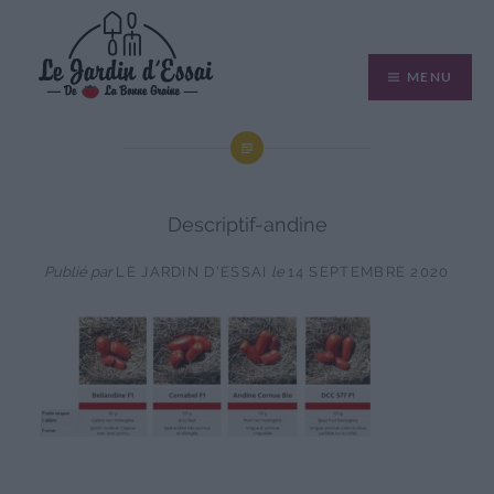
Aller
au
MENU
contenu
Descriptif-andine
Publié par
LE JARDIN D'ESSAI
le
14 SEPTEMBRE 2020