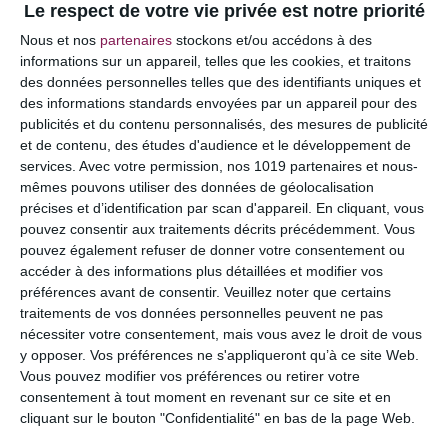
Le respect de votre vie privée est notre priorité
Votre adresse e-mail ne sera pas publiée.
Les
Nous et nos
partenaires
stockons et/ou accédons à des
champs obligatoires sont indiqués avec
*
informations sur un appareil, telles que les cookies, et traitons
des données personnelles telles que des identifiants uniques et
COMMENTAIRE
des informations standards envoyées par un appareil pour des
publicités et du contenu personnalisés, des mesures de publicité
et de contenu, des études d'audience et le développement de
services.
Avec votre permission, nos 1019 partenaires et nous-
mêmes pouvons utiliser des données de géolocalisation
précises et d’identification par scan d'appareil. En cliquant, vous
pouvez consentir aux traitements décrits précédemment. Vous
pouvez également refuser de donner votre consentement ou
accéder à des informations plus détaillées et modifier vos
préférences avant de consentir.
Veuillez noter que certains
traitements de vos données personnelles peuvent ne pas
nécessiter votre consentement, mais vous avez le droit de vous
y opposer. Vos préférences ne s'appliqueront qu’à ce site Web.
NOM
*
Vous pouvez modifier vos préférences ou retirer votre
consentement à tout moment en revenant sur ce site et en
cliquant sur le bouton "Confidentialité" en bas de la page Web.