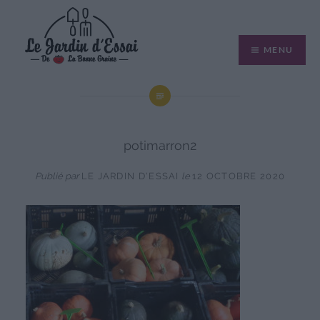
Aller
au
MENU
contenu
potimarron2
Publié par
LE JARDIN D'ESSAI
le
12 OCTOBRE 2020