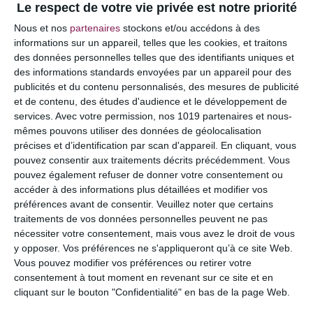
Le respect de votre vie privée est notre priorité
Votre adresse e-mail ne sera pas publiée.
Les
Nous et nos
partenaires
stockons et/ou accédons à des
champs obligatoires sont indiqués avec
*
informations sur un appareil, telles que les cookies, et traitons
des données personnelles telles que des identifiants uniques et
COMMENTAIRE
des informations standards envoyées par un appareil pour des
publicités et du contenu personnalisés, des mesures de publicité
et de contenu, des études d'audience et le développement de
services.
Avec votre permission, nos 1019 partenaires et nous-
mêmes pouvons utiliser des données de géolocalisation
précises et d’identification par scan d'appareil. En cliquant, vous
pouvez consentir aux traitements décrits précédemment. Vous
pouvez également refuser de donner votre consentement ou
accéder à des informations plus détaillées et modifier vos
préférences avant de consentir.
Veuillez noter que certains
traitements de vos données personnelles peuvent ne pas
nécessiter votre consentement, mais vous avez le droit de vous
y opposer. Vos préférences ne s'appliqueront qu’à ce site Web.
NOM
*
Vous pouvez modifier vos préférences ou retirer votre
consentement à tout moment en revenant sur ce site et en
cliquant sur le bouton "Confidentialité" en bas de la page Web.