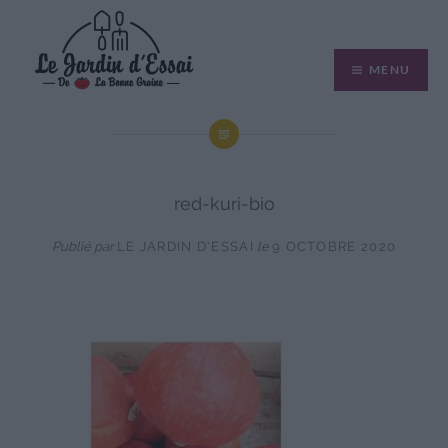
Aller
au
MENU
contenu
red-kuri-bio
Publié par
LE JARDIN D'ESSAI
le
9 OCTOBRE 2020