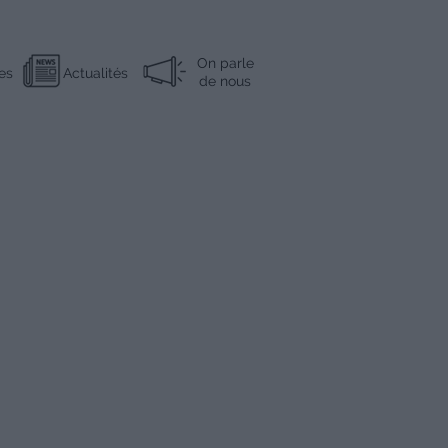
On parle
es
Actualités
de nous