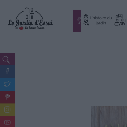
Aller
L’histoire du
au
#
jardin
contenu