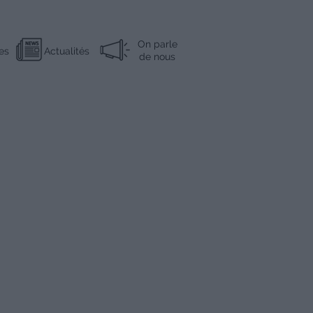
On parle
es
Actualités
de nous