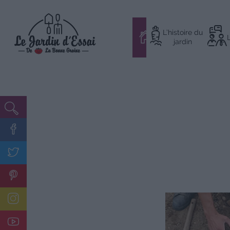
Aller
L’histoire du
au
#
jardin
contenu