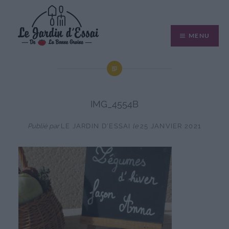
Aller
au
MENU
contenu
IMG_4554B
Publié par
LE JARDIN D'ESSAI
le
25 JANVIER 2021