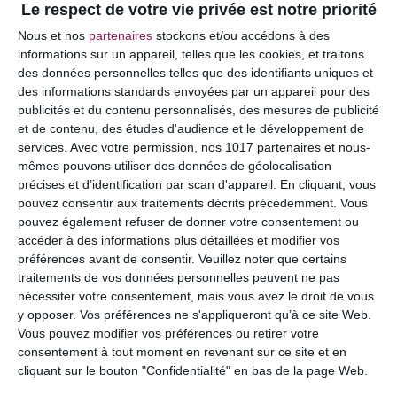
Le respect de votre vie privée est notre priorité
Votre adresse e-mail ne sera pas publiée.
Les
Nous et nos
partenaires
stockons et/ou accédons à des
champs obligatoires sont indiqués avec
*
informations sur un appareil, telles que les cookies, et traitons
des données personnelles telles que des identifiants uniques et
COMMENTAIRE
des informations standards envoyées par un appareil pour des
publicités et du contenu personnalisés, des mesures de publicité
et de contenu, des études d'audience et le développement de
services.
Avec votre permission, nos 1017 partenaires et nous-
mêmes pouvons utiliser des données de géolocalisation
précises et d’identification par scan d'appareil. En cliquant, vous
pouvez consentir aux traitements décrits précédemment. Vous
pouvez également refuser de donner votre consentement ou
accéder à des informations plus détaillées et modifier vos
préférences avant de consentir.
Veuillez noter que certains
traitements de vos données personnelles peuvent ne pas
nécessiter votre consentement, mais vous avez le droit de vous
y opposer. Vos préférences ne s'appliqueront qu’à ce site Web.
NOM
*
Vous pouvez modifier vos préférences ou retirer votre
consentement à tout moment en revenant sur ce site et en
cliquant sur le bouton "Confidentialité" en bas de la page Web.