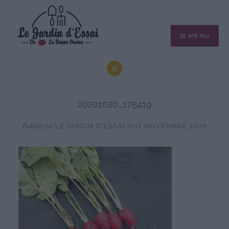
Aller
au
MENU
contenu
20201020_175419
Publié par
LE JARDIN D'ESSAI
le
17 NOVEMBRE 2020