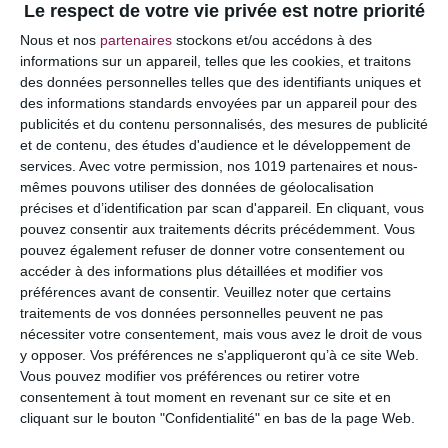
Le respect de votre vie privée est notre priorité
Votre adresse e-mail ne sera pas publiée.
Les
Nous et nos
partenaires
stockons et/ou accédons à des
champs obligatoires sont indiqués avec
*
informations sur un appareil, telles que les cookies, et traitons
des données personnelles telles que des identifiants uniques et
COMMENTAIRE
des informations standards envoyées par un appareil pour des
publicités et du contenu personnalisés, des mesures de publicité
et de contenu, des études d'audience et le développement de
services.
Avec votre permission, nos 1019 partenaires et nous-
mêmes pouvons utiliser des données de géolocalisation
précises et d’identification par scan d'appareil. En cliquant, vous
pouvez consentir aux traitements décrits précédemment. Vous
pouvez également refuser de donner votre consentement ou
accéder à des informations plus détaillées et modifier vos
préférences avant de consentir.
Veuillez noter que certains
traitements de vos données personnelles peuvent ne pas
nécessiter votre consentement, mais vous avez le droit de vous
y opposer. Vos préférences ne s'appliqueront qu’à ce site Web.
NOM
*
Vous pouvez modifier vos préférences ou retirer votre
consentement à tout moment en revenant sur ce site et en
cliquant sur le bouton "Confidentialité" en bas de la page Web.