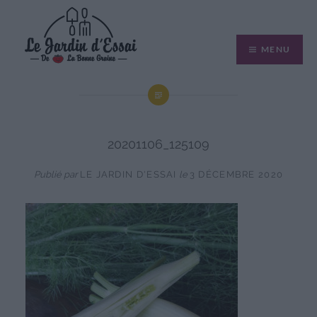
Aller
au
MENU
contenu
20201106_125109
Publié par
LE JARDIN D'ESSAI
le
3 DÉCEMBRE 2020