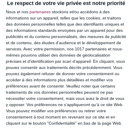
Le respect de votre vie privée est notre priorité
Votre adresse e-mail ne sera pas publiée.
Les
Nous et nos
partenaires
stockons et/ou accédons à des
champs obligatoires sont indiqués avec
*
informations sur un appareil, telles que les cookies, et traitons
des données personnelles telles que des identifiants uniques et
COMMENTAIRE
des informations standards envoyées par un appareil pour des
publicités et du contenu personnalisés, des mesures de publicité
et de contenu, des études d'audience et le développement de
services.
Avec votre permission, nos 1017 partenaires et nous-
mêmes pouvons utiliser des données de géolocalisation
précises et d’identification par scan d'appareil. En cliquant, vous
pouvez consentir aux traitements décrits précédemment. Vous
pouvez également refuser de donner votre consentement ou
accéder à des informations plus détaillées et modifier vos
préférences avant de consentir.
Veuillez noter que certains
traitements de vos données personnelles peuvent ne pas
nécessiter votre consentement, mais vous avez le droit de vous
y opposer. Vos préférences ne s'appliqueront qu’à ce site Web.
NOM
*
Vous pouvez modifier vos préférences ou retirer votre
consentement à tout moment en revenant sur ce site et en
cliquant sur le bouton "Confidentialité" en bas de la page Web.