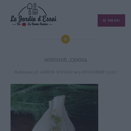
Aller
au
MENU
contenu
20201106_130024
Publié par
LE JARDIN D'ESSAI
le
3 DÉCEMBRE 2020