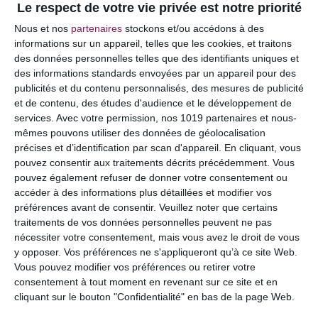
Le respect de votre vie privée est notre priorité
Votre adresse e-mail ne sera pas publiée.
Les
Nous et nos
partenaires
stockons et/ou accédons à des
champs obligatoires sont indiqués avec
*
informations sur un appareil, telles que les cookies, et traitons
des données personnelles telles que des identifiants uniques et
COMMENTAIRE
des informations standards envoyées par un appareil pour des
publicités et du contenu personnalisés, des mesures de publicité
et de contenu, des études d'audience et le développement de
services.
Avec votre permission, nos 1019 partenaires et nous-
mêmes pouvons utiliser des données de géolocalisation
précises et d’identification par scan d'appareil. En cliquant, vous
pouvez consentir aux traitements décrits précédemment. Vous
pouvez également refuser de donner votre consentement ou
accéder à des informations plus détaillées et modifier vos
préférences avant de consentir.
Veuillez noter que certains
traitements de vos données personnelles peuvent ne pas
nécessiter votre consentement, mais vous avez le droit de vous
y opposer. Vos préférences ne s'appliqueront qu’à ce site Web.
NOM
*
Vous pouvez modifier vos préférences ou retirer votre
consentement à tout moment en revenant sur ce site et en
cliquant sur le bouton "Confidentialité" en bas de la page Web.