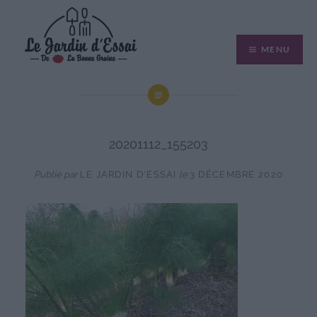
Aller
au
MENU
contenu
20201112_155203
Publié par
LE JARDIN D'ESSAI
le
3 DÉCEMBRE 2020