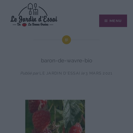
Aller
au
MENU
contenu
baron-de-wavre-bio
Publié par
LE JARDIN D'ESSAI
le
3 MARS 2021