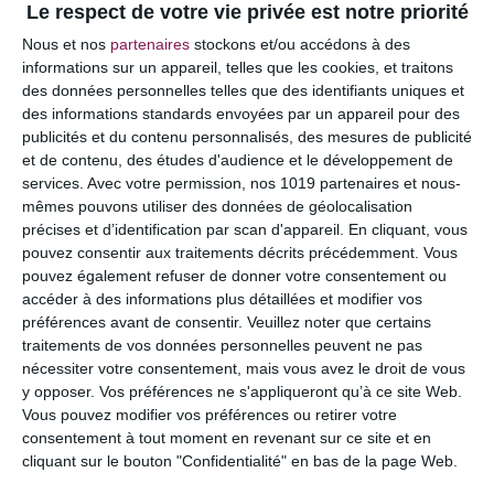
Le respect de votre vie privée est notre priorité
Votre adresse e-mail ne sera pas publiée.
Les
Nous et nos
partenaires
stockons et/ou accédons à des
champs obligatoires sont indiqués avec
*
informations sur un appareil, telles que les cookies, et traitons
des données personnelles telles que des identifiants uniques et
COMMENTAIRE
des informations standards envoyées par un appareil pour des
publicités et du contenu personnalisés, des mesures de publicité
et de contenu, des études d'audience et le développement de
services.
Avec votre permission, nos 1019 partenaires et nous-
mêmes pouvons utiliser des données de géolocalisation
précises et d’identification par scan d'appareil. En cliquant, vous
pouvez consentir aux traitements décrits précédemment. Vous
pouvez également refuser de donner votre consentement ou
accéder à des informations plus détaillées et modifier vos
préférences avant de consentir.
Veuillez noter que certains
traitements de vos données personnelles peuvent ne pas
nécessiter votre consentement, mais vous avez le droit de vous
y opposer. Vos préférences ne s'appliqueront qu’à ce site Web.
NOM
*
Vous pouvez modifier vos préférences ou retirer votre
consentement à tout moment en revenant sur ce site et en
cliquant sur le bouton "Confidentialité" en bas de la page Web.