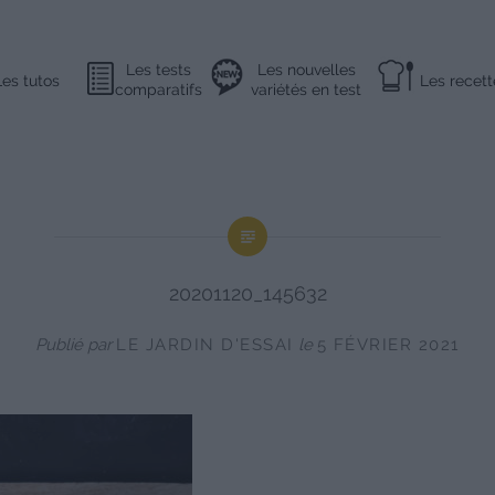
Les tests
Les nouvelles
Les tutos
Les recett
comparatifs
variétés en test
20201120_145632
Publié par
LE JARDIN D'ESSAI
le
5 FÉVRIER 2021