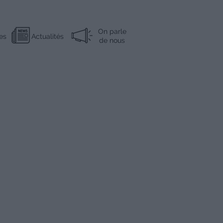
On parle
es
Actualités
de nous