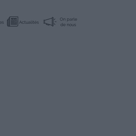
On parle
es
Actualités
de nous