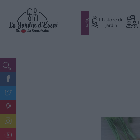
Aller
L’histoire du
au
#
jardin
contenu