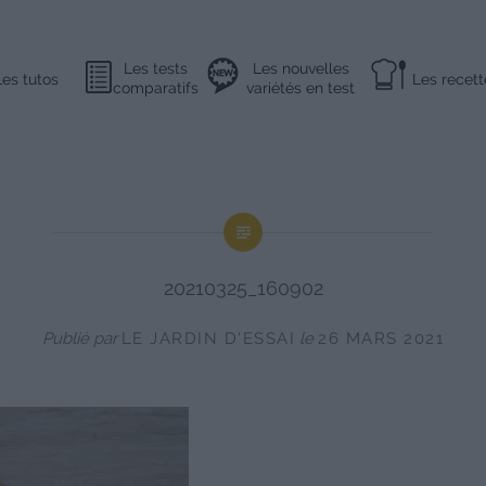
Les tests
Les nouvelles
Les tutos
Les recett
comparatifs
variétés en test
20210325_160902
Publié par
LE JARDIN D'ESSAI
le
26 MARS 2021