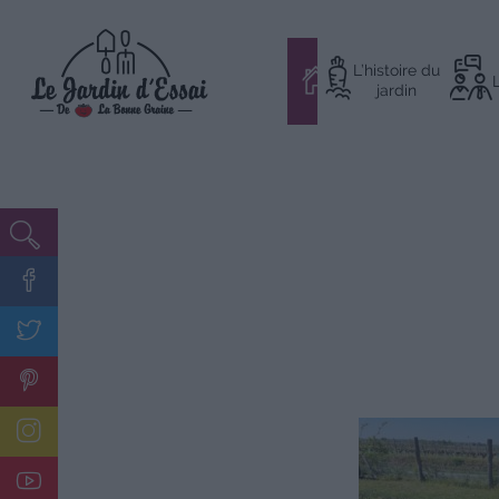
Aller
L’histoire du
au
#
jardin
contenu