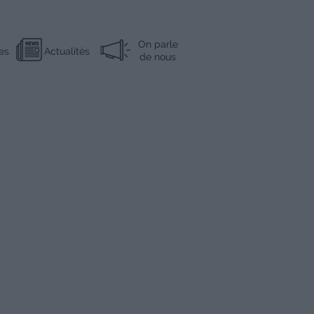
On parle
es
Actualités
de nous