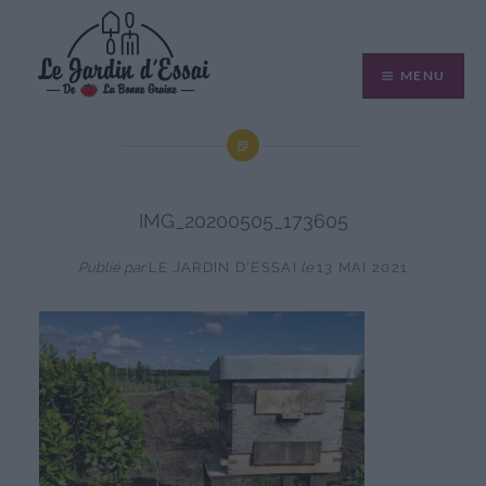
Aller
au
MENU
contenu
IMG_20200505_173605
Publié par
LE JARDIN D'ESSAI
le
13 MAI 2021