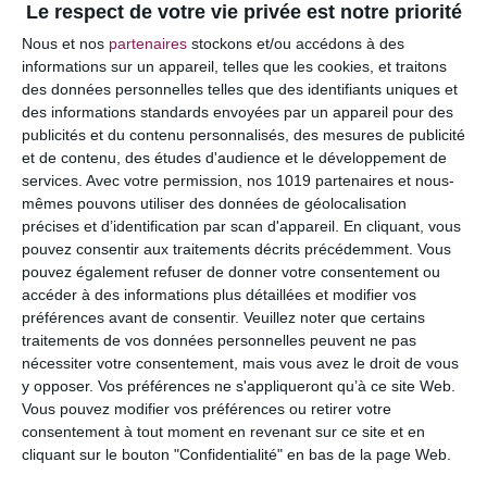
Le respect de votre vie privée est notre priorité
Votre adresse e-mail ne sera pas publiée.
Les
Nous et nos
partenaires
stockons et/ou accédons à des
champs obligatoires sont indiqués avec
*
informations sur un appareil, telles que les cookies, et traitons
des données personnelles telles que des identifiants uniques et
COMMENTAIRE
des informations standards envoyées par un appareil pour des
publicités et du contenu personnalisés, des mesures de publicité
et de contenu, des études d'audience et le développement de
services.
Avec votre permission, nos 1019 partenaires et nous-
mêmes pouvons utiliser des données de géolocalisation
précises et d’identification par scan d'appareil. En cliquant, vous
pouvez consentir aux traitements décrits précédemment. Vous
pouvez également refuser de donner votre consentement ou
accéder à des informations plus détaillées et modifier vos
préférences avant de consentir.
Veuillez noter que certains
traitements de vos données personnelles peuvent ne pas
nécessiter votre consentement, mais vous avez le droit de vous
y opposer. Vos préférences ne s'appliqueront qu’à ce site Web.
NOM
*
Vous pouvez modifier vos préférences ou retirer votre
consentement à tout moment en revenant sur ce site et en
cliquant sur le bouton "Confidentialité" en bas de la page Web.