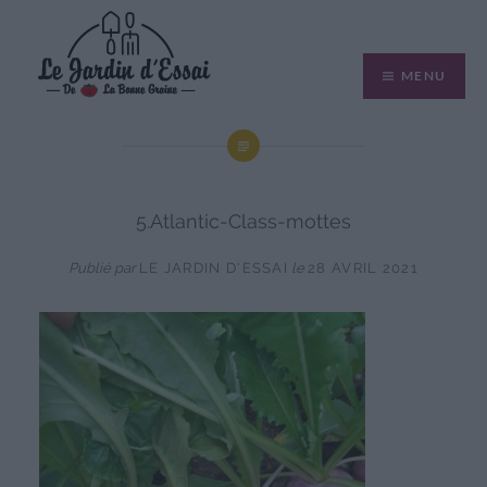
Aller
au
MENU
contenu
5.Atlantic-Class-mottes
Publié par
LE JARDIN D'ESSAI
le
28 AVRIL 2021