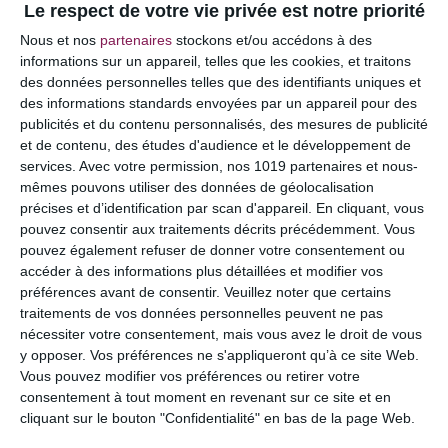
Le respect de votre vie privée est notre priorité
Votre adresse e-mail ne sera pas publiée.
Les
Nous et nos
partenaires
stockons et/ou accédons à des
champs obligatoires sont indiqués avec
*
informations sur un appareil, telles que les cookies, et traitons
des données personnelles telles que des identifiants uniques et
COMMENTAIRE
des informations standards envoyées par un appareil pour des
publicités et du contenu personnalisés, des mesures de publicité
et de contenu, des études d'audience et le développement de
services.
Avec votre permission, nos 1019 partenaires et nous-
mêmes pouvons utiliser des données de géolocalisation
précises et d’identification par scan d'appareil. En cliquant, vous
pouvez consentir aux traitements décrits précédemment. Vous
pouvez également refuser de donner votre consentement ou
accéder à des informations plus détaillées et modifier vos
préférences avant de consentir.
Veuillez noter que certains
traitements de vos données personnelles peuvent ne pas
nécessiter votre consentement, mais vous avez le droit de vous
y opposer. Vos préférences ne s'appliqueront qu’à ce site Web.
NOM
*
Vous pouvez modifier vos préférences ou retirer votre
consentement à tout moment en revenant sur ce site et en
cliquant sur le bouton "Confidentialité" en bas de la page Web.