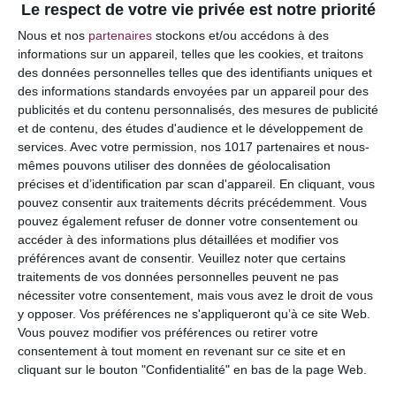
Le respect de votre vie privée est notre priorité
Votre adresse e-mail ne sera pas publiée.
Les
Nous et nos
partenaires
stockons et/ou accédons à des
champs obligatoires sont indiqués avec
*
informations sur un appareil, telles que les cookies, et traitons
des données personnelles telles que des identifiants uniques et
COMMENTAIRE
des informations standards envoyées par un appareil pour des
publicités et du contenu personnalisés, des mesures de publicité
et de contenu, des études d'audience et le développement de
services.
Avec votre permission, nos 1017 partenaires et nous-
mêmes pouvons utiliser des données de géolocalisation
précises et d’identification par scan d'appareil. En cliquant, vous
pouvez consentir aux traitements décrits précédemment. Vous
pouvez également refuser de donner votre consentement ou
accéder à des informations plus détaillées et modifier vos
préférences avant de consentir.
Veuillez noter que certains
traitements de vos données personnelles peuvent ne pas
nécessiter votre consentement, mais vous avez le droit de vous
y opposer. Vos préférences ne s'appliqueront qu’à ce site Web.
NOM
*
Vous pouvez modifier vos préférences ou retirer votre
consentement à tout moment en revenant sur ce site et en
cliquant sur le bouton "Confidentialité" en bas de la page Web.