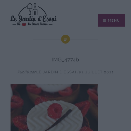
Aller
au
MENU
contenu
IMG_4774b
Publié par
LE JARDIN D'ESSAI
le
2 JUILLET 2021