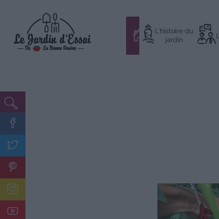
Aller
L’histoire du
au
#
jardin
contenu