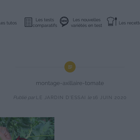
Les tests
Les nouvelles
Les tutos
Les recett
comparatifs
variétés en test
montage-axillaire-tomate
Publié par
LE JARDIN D'ESSAI
le
16 JUIN 2020