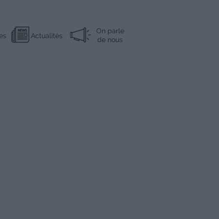
On parle
es
Actualités
de nous