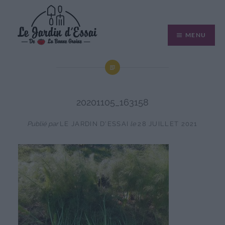
Aller
au
MENU
contenu
20201105_163158
Publié par
LE JARDIN D'ESSAI
le
28 JUILLET 2021